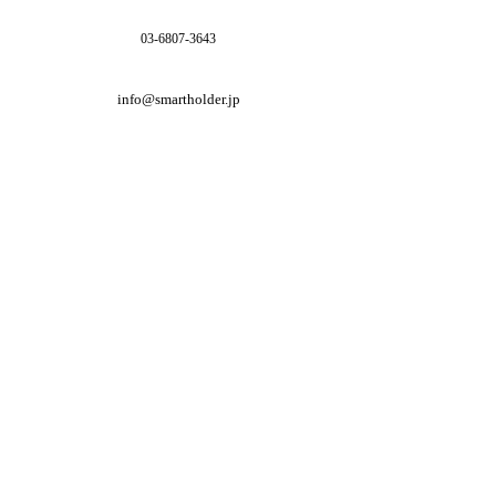
03-6807-3643
info@smartholder.jp
特定商取引法に基づく表記
​オンラインショップ利用規約
​プライバシーポリシー
​返品・返金に関するポリシー